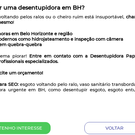
 uma desentupidora em BH?
voltando pelos ralos ou o cheiro ruim está insuportável,
cha
mesmo
!
oras em Belo Horizonte e região
dernos como hidrojateamento e inspeção com câmera
 sem quebra-quebra
lema piorar!
Entre em contato com a Desentupidora Papa
fissionais especializados.
icite um orçamento!
ara SEO:
esgoto voltando pelo ralo, vaso sanitário transbo
dora urgente em BH, como desentupir esgoto, esgoto ent
TENHO INTERESSE
VOLTAR