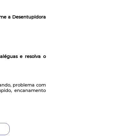
me a Desentupidora
léguas e resolva o
rdando, problema com
upido, encanamento