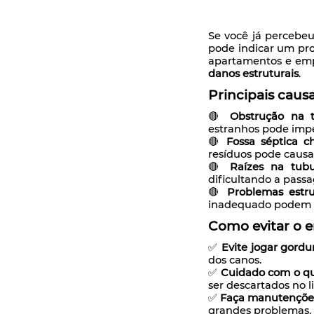
Se você já percebe
pode indicar um pro
apartamentos e empr
danos estruturais
.
Principais caus
🔴
Obstrução na t
estranhos pode impe
🔴
Fossa séptica ch
resíduos pode caus
🔴
Raízes na tubu
dificultando a pass
🔴
Problemas estr
inadequado podem c
Como evitar o 
✅
Evite jogar gordu
dos canos.
✅
Cuidado com o que
ser descartados no li
✅
Faça manutenções
grandes problemas.