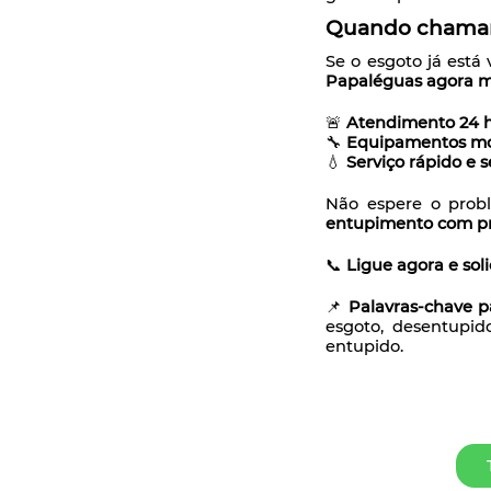
Quando chamar
Se o esgoto já está 
Papaléguas agora 
🚨
Atendimento 24 h
🔧
Equipamentos mo
💧
Serviço rápido e
Não espere o prob
entupimento com pro
📞
Ligue agora e sol
📌
Palavras-chave p
esgoto, desentupi
entupido.