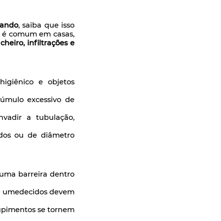
dando
, saiba que isso
ão é comum em casas,
heiro, infiltrações e
higiênico e objetos
úmulo excessivo de
vadir a tubulação,
dos ou de diâmetro
uma barreira dentro
os umedecidos devem
upimentos se tornem