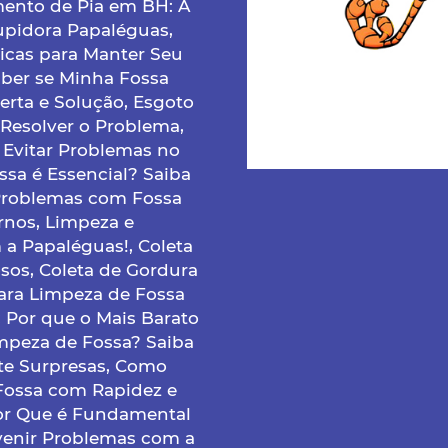
ento de Pia em BH: A
upidora Papaléguas,
icas para Manter Seu
ber se Minha Fossa
erta e Solução, Esgoto
Resolver o Problema,
Evitar Problemas no
sa é Essencial? Saiba
Problemas com Fossa
ornos, Limpeza e
a Papaléguas!, Coleta
os, Coleta de Gordura
para Limpeza de Fossa
 Por que o Mais Barato
impeza de Fossa? Saiba
te Surpresas, Como
Fossa com Rapidez e
or Que é Fundamental
venir Problemas com a