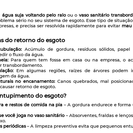
u
água suja voltando pelo ralo
ou o
vaso sanitário transbor
blema sério no seu sistema de esgoto. Esse tipo de situaç
esas, e precisa ser resolvida rapidamente para evitar
mau c
as do retorno do esgoto
ubulação:
Acúmulo de gordura, resíduos sólidos, papel 
dir o fluxo da água.
eia:
Para quem tem fossa em casa ou na empresa, o ac
ar transbordamento.
lação:
Em algumas regiões, raízes de árvores podem in
agem da água.
uturais no encanamento:
Canos quebrados, mal posiciona
ausar retorno de esgoto.
entupimento do esgoto?
ra e restos de comida na pia
– A gordura endurece e forma 
 você joga no vaso sanitário
– Absorventes, fraldas e lenç
xo.
 periódicas
– A limpeza preventiva evita que pequenos ent