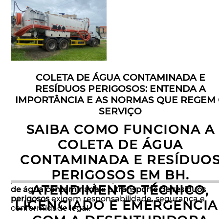
COLETA DE ÁGUA CONTAMINADA E
RESÍDUOS PERIGOSOS: ENTENDA A
IMPORTÂNCIA E AS NORMAS QUE REGEM
SERVIÇO
SAIBA COMO FUNCIONA A
COLETA DE ÁGUA
Empresas que geram resíduos líquidos
CONTAMINADA E RESÍDUO
contaminados ou produtos perigosos devem
estar atentas à legislação ambiental e contratar
PERIGOSOS EM BH.
prestadores de serviço especializados. A
coleta
ATENDIMENTO TÉCNICO,
de água contaminada
e o
transporte de resíduos
perigosos
exigem responsabilidade, segurança e
LICENCIADO E EMERGENCIA
conformidade legal.