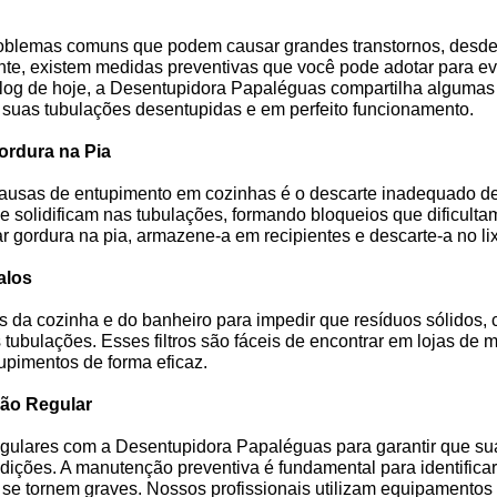
oblemas comuns que podem causar grandes transtornos, desde
te, existem medidas preventivas que você pode adotar para ev
log de hoje, a Desentupidora Papaléguas compartilha algumas 
 suas tubulações desentupidas e em perfeito funcionamento.
Gordura na Pia
ausas de entupimento em cozinhas é o descarte inadequado de
se solidificam nas tubulações, formando bloqueios que dificult
r gordura na pia, armazene-a em recipientes e descarte-a no li
alos
alos da cozinha e do banheiro para impedir que resíduos sólidos,
tubulações. Esses filtros são fáceis de encontrar em lojas de m
tupimentos de forma eficaz.
ção Regular
gulares com a Desentupidora Papaléguas para garantir que su
ições. A manutenção preventiva é fundamental para identificar
se tornem graves. Nossos profissionais utilizam equipamento