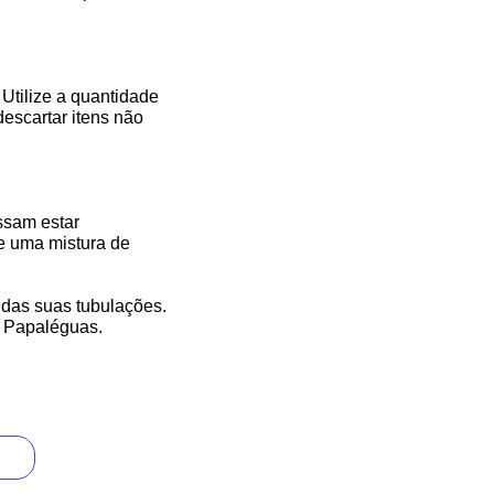
Utilize a quantidade
descartar itens não
ssam estar
ze uma mistura de
das suas tubulações.
a Papaléguas.