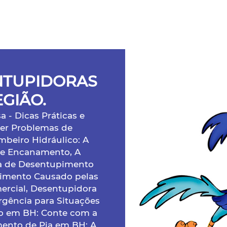
NTUPIDORAS
EGIÃO.
- Dicas Práticas e
lver Problemas de
beiro Hidráulico: A
de Encanamento, A
a de Desentupimento
pimento Causado pelas
ercial, Desentupidora
gência para Situações
o em BH: Conte com a
ento de Pia em BH: A